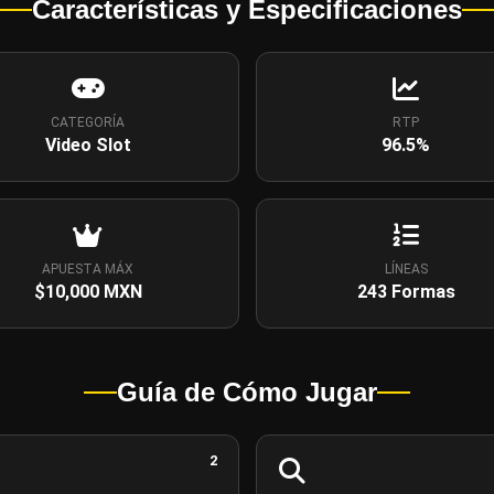
Características y Especificaciones
CATEGORÍA
RTP
Video Slot
96.5%
APUESTA MÁX
LÍNEAS
$10,000 MXN
243 Formas
Guía de Cómo Jugar
2