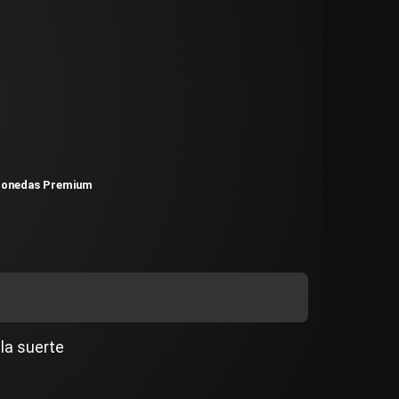
onedas Premium
la suerte