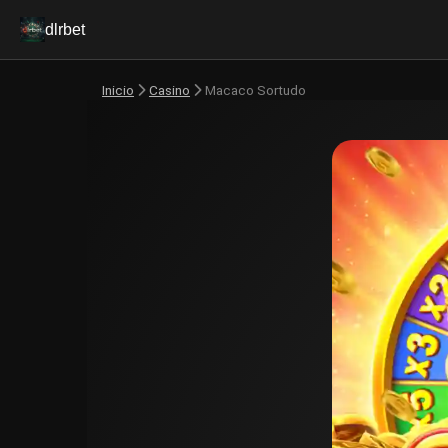
dlrbet
Inicio
Casino
Macaco Sortudo