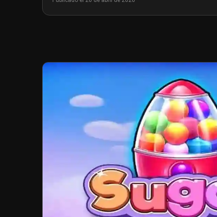
Publicado el 20 de abril de 2026