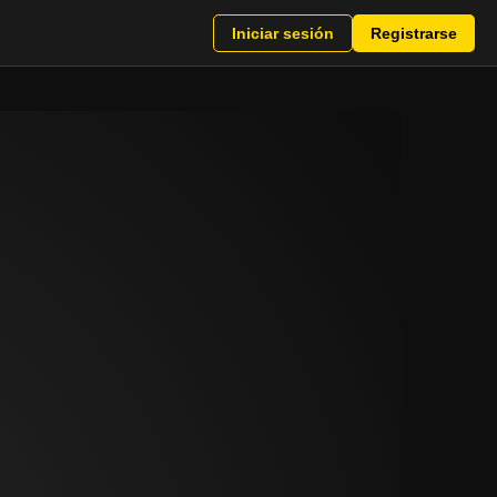
Iniciar sesión
Registrarse