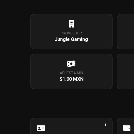
PROVEEDOR
Jungle Gaming
APUESTA MÍN
$1.00 MXN
1