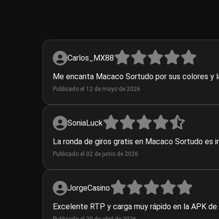
Carlos_MX88
Me encanta Macaco Sortudo por sus colores y la f
Publicado el 12 de mayo de 2026
SoniaLuck
La ronda de giros gratis en Macaco Sortudo es 
Publicado el 02 de junio de 2026
JorgeCasino
Excelente RTP y carga muy rápido en la APK de d