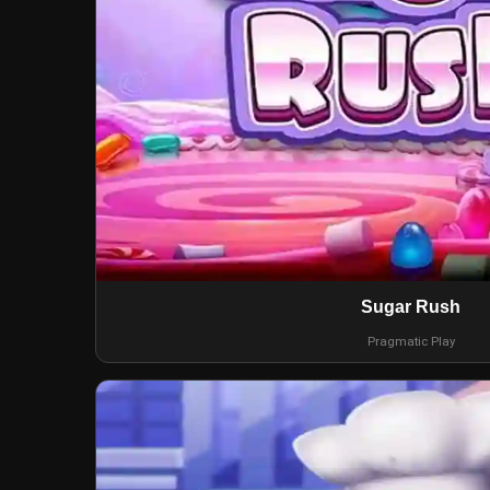
Sugar Rush
Pragmatic Play