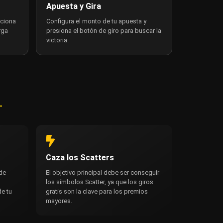
Apuesta y Gira
cciona
Configura el monto de tu apuesta y
rga
presiona el botón de giro para buscar la
victoria.
Caza los Scatters
de
El objetivo principal debe ser conseguir
los símbolos Scatter, ya que los giros
de tu
gratis son la clave para los premios
mayores.