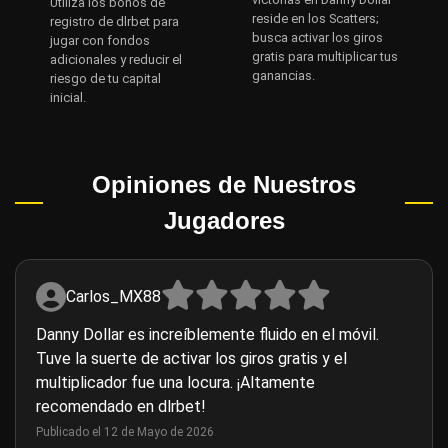
Utiliza los bonos de
reside en los Scatters;
registro de dlrbet para
busca activar los giros
jugar con fondos
gratis para multiplicar tus
adicionales y reducir el
ganancias.
riesgo de tu capital
inicial.
Opiniones de Nuestros
Jugadores
Carlos_MX88
Danny Dollar es increíblemente fluido en el móvil.
Tuve la suerte de activar los giros gratis y el
multiplicador fue una locura. ¡Altamente
recomendado en dlrbet!
Publicado el 12 de Mayo de 2026