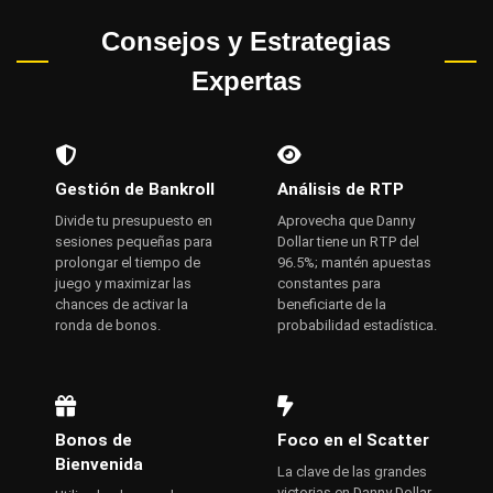
Consejos y Estrategias
Expertas
Gestión de Bankroll
Análisis de RTP
Divide tu presupuesto en
Aprovecha que Danny
sesiones pequeñas para
Dollar tiene un RTP del
prolongar el tiempo de
96.5%; mantén apuestas
juego y maximizar las
constantes para
chances de activar la
beneficiarte de la
ronda de bonos.
probabilidad estadística.
Bonos de
Foco en el Scatter
Bienvenida
La clave de las grandes
victorias en Danny Dollar