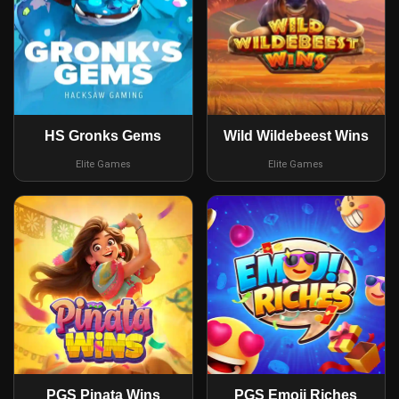
HS Gronks Gems
Wild Wildebeest Wins
Elite Games
Elite Games
PGS Pinata Wins
PGS Emoji Riches