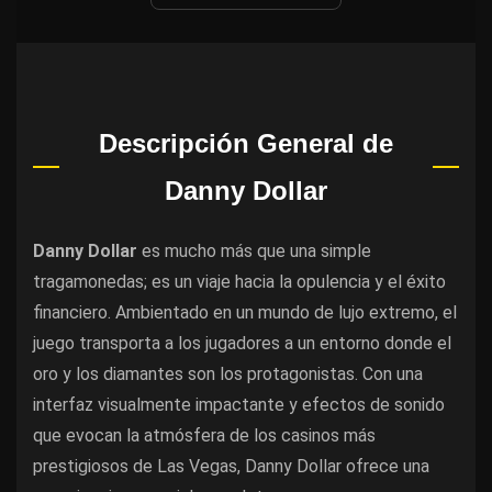
Descripción General de
Danny Dollar
Danny Dollar
es mucho más que una simple
tragamonedas; es un viaje hacia la opulencia y el éxito
financiero. Ambientado en un mundo de lujo extremo, el
juego transporta a los jugadores a un entorno donde el
oro y los diamantes son los protagonistas. Con una
interfaz visualmente impactante y efectos de sonido
que evocan la atmósfera de los casinos más
prestigiosos de Las Vegas, Danny Dollar ofrece una