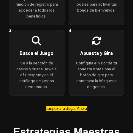
función de registro para
locales para activar tus
acceder a todos los
bonos de bienvenida.
beneficios.
3
4
Busca el Juego
Apuesta y Gira
Ve a la sección de
Configura el valor de tu
casino y busca Jewels
apuesta y presiona el
of Prosperity en el
botón de giro para
catálogo de juegos
comenzar la búsqueda
destacados.
de gemas.
Empezar a Jugar Ahora
Estrategias Maestras