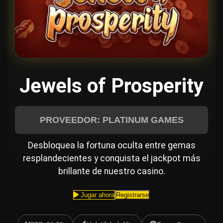
Jewels of Prosperity
PROVEEDOR: PLATINUM GAMES
Desbloquea la fortuna oculta entre gemas
resplandecientes y conquista el jackpot más
brillante de nuestro casino.
Jugar ahora
Registrarse