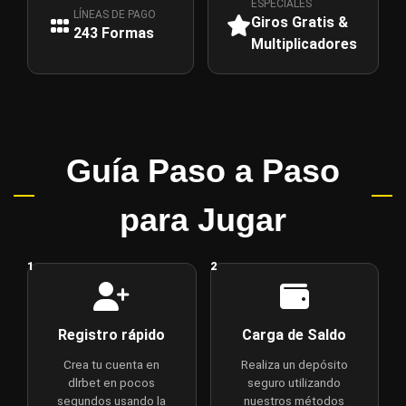
ESPECIALES
LÍNEAS DE PAGO
Giros Gratis &
243 Formas
Multiplicadores
Guía Paso a Paso
para Jugar
1
2
Registro rápido
Carga de Saldo
Crea tu cuenta en
Realiza un depósito
dlrbet en pocos
seguro utilizando
segundos usando la
nuestros métodos