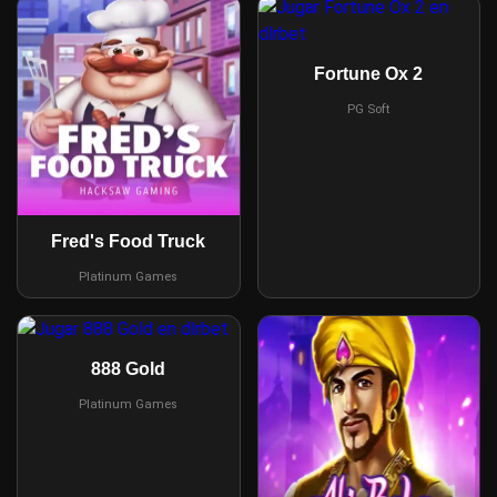
Fortune Ox 2
PG Soft
Fred's Food Truck
Platinum Games
888 Gold
Platinum Games