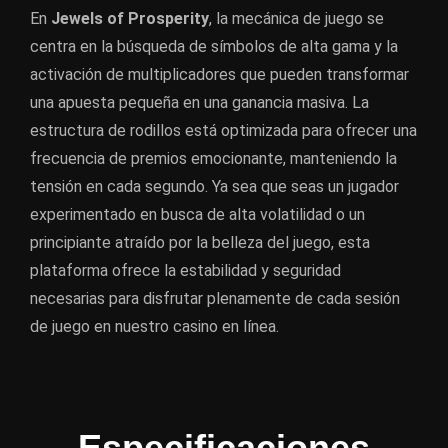
En
Jewels of Prosperity
, la mecánica de juego se
centra en la búsqueda de símbolos de alta gama y la
activación de multiplicadores que pueden transformar
una apuesta pequeña en una ganancia masiva. La
estructura de rodillos está optimizada para ofrecer una
frecuencia de premios emocionante, manteniendo la
tensión en cada segundo. Ya sea que seas un jugador
experimentado en busca de alta volatilidad o un
principiante atraído por la belleza del juego, esta
plataforma ofrece la estabilidad y seguridad
necesarias para disfrutar plenamente de cada sesión
de juego en nuestro casino en línea.
Especificaciones