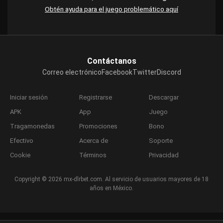
Obtén ayuda para el juego problemático aquí
Contáctanos
Correo electrónico
Facebook
Twitter
Discord
Iniciar sesión
Registrarse
Descargar
APK
App
Juego
Tragamonedas
Promociones
Bono
Efectivo
Acerca de
Soporte
Cookie
Términos
Privacidad
Copyright © 2026 mx-dlrbet.com. Al servicio de usuarios mayores de 18
años en México.