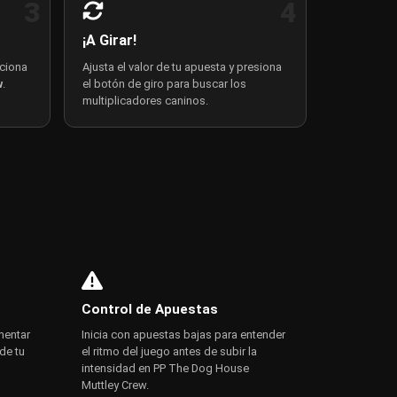
3
4
¡A Girar!
ciona
Ajusta el valor de tu apuesta y presiona
w
.
el botón de giro para buscar los
multiplicadores caninos.
Control de Apuestas
mentar
Inicia con apuestas bajas para entender
 de tu
el ritmo del juego antes de subir la
intensidad en PP The Dog House
Muttley Crew.