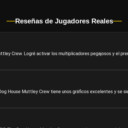
Reseñas de Jugadores Reales
ley Crew. Logré activar los multiplicadores pegajosos y el prem
og House Muttley Crew tiene unos gráficos excelentes y se sien