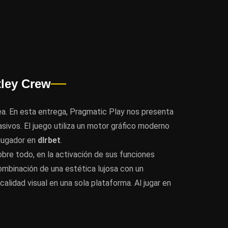
ley Crew
nea. En esta entrega, Pragmatic Play nos presenta
sivos. El juego utiliza un motor gráfico moderno
 jugador en
dlrbet
.
obre todo, en la activación de sus funciones
combinación de una estética lujosa con un
alidad visual en una sola plataforma. Al jugar en