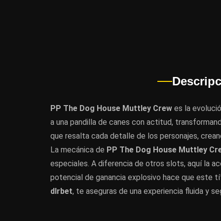
Descrip
PP The Dog House Muttley Crew
es la evolució
a una pandilla de canes con actitud, transformand
que resalta cada detalle de los personajes, crean
La mecánica de
PP The Dog House Muttley Cr
especiales. A diferencia de otros slots, aquí la 
potencial de ganancia explosivo hace que este tít
dlrbet
, te aseguras de una experiencia fluida y se