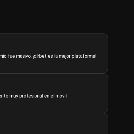
io fue masivo. ¡dlrbet es la mejor plataforma!
te muy profesional en el móvil.