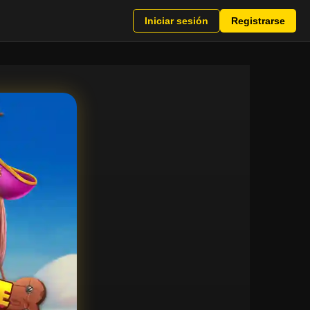
Iniciar sesión
Registrarse