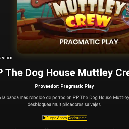
 VIDEO
P The Dog House Muttley Cr
Proveedor: Pragmatic Play
a la banda más rebelde de perros en PP The Dog House Muttley
desbloquea multiplicadores salvajes.
Jugar Ahora
Registrarse