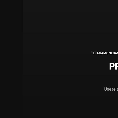
TRAGAMONEDAS
P
Únete 