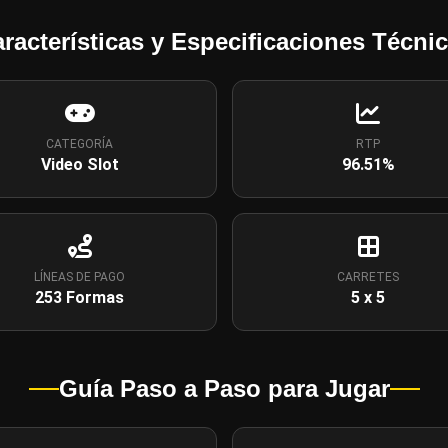
racterísticas y Especificaciones Técni
CATEGORÍA
RTP
Video Slot
96.51%
LÍNEAS DE PAGO
CARRETES
253 Formas
5 x 5
Guía Paso a Paso para Jugar