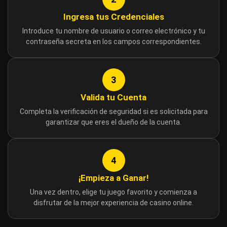
Ingresa tus Credenciales
Introduce tu nombre de usuario o correo electrónico y tu
contraseña secreta en los campos correspondientes.
3
Valida tu Cuenta
Completa la verificación de seguridad si es solicitada para
garantizar que eres el dueño de la cuenta.
4
¡Empieza a Ganar!
Una vez dentro, elige tu juego favorito y comienza a
disfrutar de la mejor experiencia de casino online.