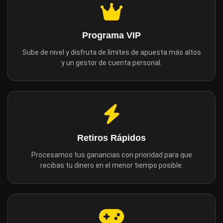
Programa VIP
Sube de nivel y disfruta de límites de apuesta más altos
y un gestor de cuenta personal.
Retiros Rápidos
Procesamos tus ganancias con prioridad para que
recibas tu dinero en el menor tiempo posible.