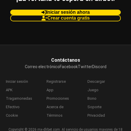
Iniciar sesión ahora
Crear cuenta gratis
Contáctanos
Correo electrónico
Facebook
Twitter
Discord
Iniciar sesión
Registrarse
Descargar
APK
App
Juego
Tragamonedas
Promociones
Bono
Efectivo
Acerca de
Soporte
Cookie
Términos
Privacidad
Copyright © 2026 mx-dlrbet.com. Al servicio de usuarios mayores de 18